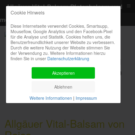
≡
Allgäuer Vital-Balsam Pfotenbalsam und
Cookie Hinweis
mehr
Diese Internetseite verwendet Cookies, Smartsupp,
Mouseflow, Google Analytics und den Facebook-Pixel
für die Analyse und Statistik. Cookies helfen uns, die
Benutzerfreundlichkeit unserer Website zu verbessern.
Durch die weitere Nutzung der Website stimmen Sie
der Verwendung zu. Weitere Informationen hierzu
finden Sie in unser
Datenschutzerklärung
Kontakthotline I Bestellung I
Kosten I Beratung: 04385 900
Akzeptieren
9299
Ablehnen
Weitere Informationen
|
Impressum
Allgäuer Vital-Balsam von
Reico