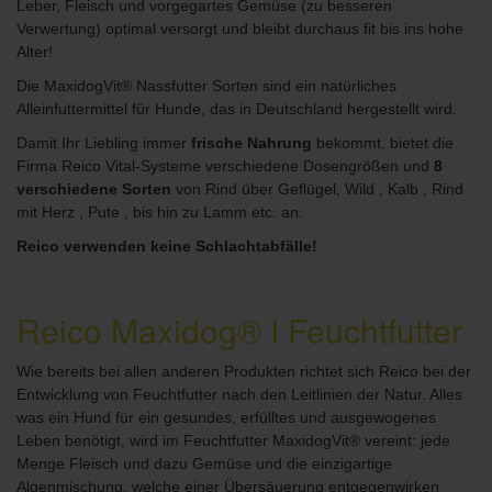
Leber, Fleisch und vorgegartes Gemüse (zu besseren
Verwertung) optimal versorgt und bleibt durchaus fit bis ins hohe
Alter!
Die MaxidogVit® Nassfutter Sorten sind ein natürliches
Alleinfuttermittel für Hunde, das in Deutschland hergestellt wird.
Damit Ihr Liebling immer
frische Nahrung
bekommt, bietet die
Firma Reico Vital-Systeme verschiedene Dosengrößen und
8
verschiedene Sorten
von Rind über Geflügel, Wild , Kalb , Rind
mit Herz , Pute , bis hin zu Lamm etc. an
.
Reico verwenden keine Schlachtabfälle!
Reico Maxidog® I Feuchtfutter
Wie bereits bei allen anderen Produkten richtet sich Reico bei der
Entwicklung von Feuchtfutter nach den Leitlinien der Natur. Alles
was ein Hund für ein gesundes, erfülltes und ausgewogenes
Leben benötigt, wird im Feuchtfutter MaxidogVit® vereint: jede
Menge Fleisch und dazu Gemüse und die einzigartige
Algenmischung, welche einer Übersäuerung entgegenwirken