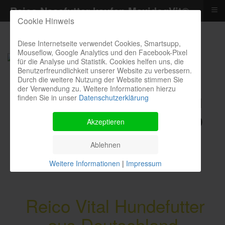
≡
Reico Nassfutter kaufen MaxidogVit®
Cookie Hinweis
Diese Internetseite verwendet Cookies, Smartsupp,
Mouseflow, Google Analytics und den Facebook-Pixel
für die Analyse und Statistik. Cookies helfen uns, die
Benutzerfreundlichkeit unserer Website zu verbessern.
Durch die weitere Nutzung der Website stimmen Sie
der Verwendung zu. Weitere Informationen hierzu
finden Sie in unser
Datenschutzerklärung
Kontakthotline I Bestellung I
Kosten I Beratung: 04385 900
Akzeptieren
9299
Ablehnen
Weitere Informationen
|
Impressum
Reico Vital Hundefutter
aus Deutschland