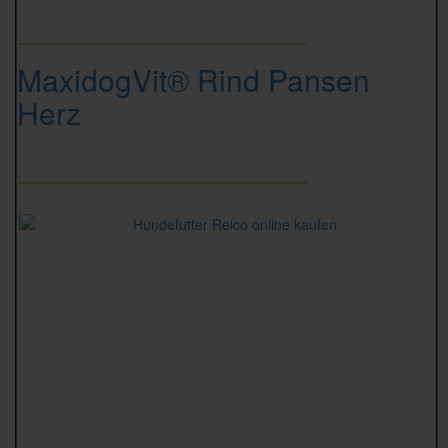
_________________
MaxidogVit® Rind Pansen
Herz
_________________