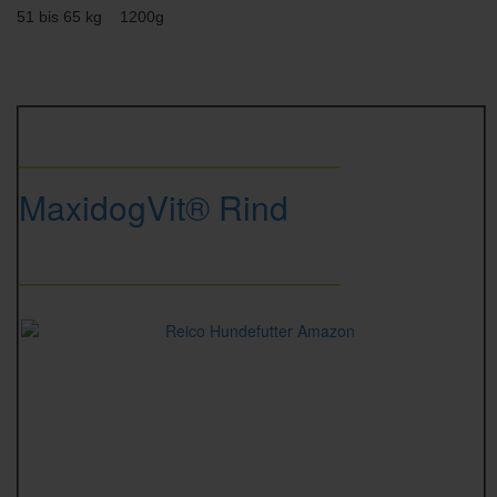
51 bis 65 kg 1200g
_________________
MaxidogVit® Rind
_________________