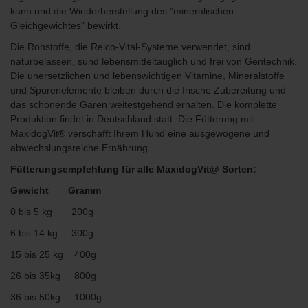
kann und die Wiederherstellung des "mineralischen
Gleichgewichtes" bewirkt.
Die Rohstoffe, die Reico-Vital-Systeme verwendet, sind
naturbelassen, sund lebensmitteltauglich und frei von Gentechnik.
Die unersetzlichen und lebenswichtigen Vitamine, Mineralstoffe
und Spurenelemente bleiben durch die frische Zubereitung und
das schonende Garen weitestgehend erhalten. Die komplette
Produktion findet in Deutschland statt. Die Fütterung mit
MaxidogVit® verschafft Ihrem Hund eine ausgewogene und
abwechslungsreiche Ernährung.
Fütterungsempfehlung für alle MaxidogVit@ Sorten:
Gewicht Gramm
0 bis 5 kg 200g
6 bis 14 kg 300g
15 bis 25 kg 400g
26 bis 35kg 800g
36 bis 50kg 1000g