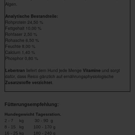
Algen.
Analytische Bestandteile:
Rohprotein 24,50 %
Fettgehalt
10,00 %
Rohfaser
2,50 %
Rohasche
6,50 %
Feuchte
8,00 %
Calcium
1,40 %
Phosphor
0,80 %
Lebertran
liefert dem Hund jede Menge
Vitamine
und sorgt
dafür, dass Reico gänzlich auf ernährungsphysiologische
Zusatzstoffe verzichtet
.
Fütterungsempfehlung:
Hundegewicht Tagesration.
2 - 7 kg 30 - 90 g
8 - 15 kg 100 - 170 g
16 - 25 kg 180 - 240 g