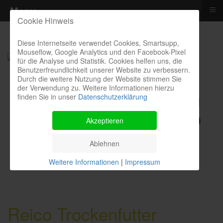
≡
Menu
Cookie Hinweis
Diese Internetseite verwendet Cookies, Smartsupp,
Mouseflow, Google Analytics und den Facebook-Pixel
für die Analyse und Statistik. Cookies helfen uns, die
Benutzerfreundlichkeit unserer Website zu verbessern.
Durch die weitere Nutzung der Website stimmen Sie
der Verwendung zu. Weitere Informationen hierzu
finden Sie in unser
Datenschutzerklärung
Kontakthotline I Bestellung I
Kosten I Beratung: 04385 900
Akzeptieren
9299
Ablehnen
Weitere Informationen
|
Impressum
Reico Trockenfutter