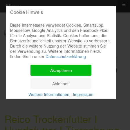
≡
Menu
Cookie Hinweis
Diese Internetseite verwendet Cookies, Smartsupp,
Mouseflow, Google Analytics und den Facebook-Pixel
für die Analyse und Statistik. Cookies helfen uns, die
Benutzerfreundlichkeit unserer Website zu verbessern.
Durch die weitere Nutzung der Website stimmen Sie
der Verwendung zu. Weitere Informationen hierzu
finden Sie in unser
Datenschutzerklärung
Kontakthotline I Bestellung I
Kosten I Beratung: 04385 900
Akzeptieren
9299
Ablehnen
Weitere Informationen
|
Impressum
Reico Trockenfutter I
Hundefutter I Tiernahrung