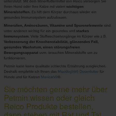
unterstützt. Mit dem Minerlfuttermittel von Reico versorgen Sie
Ihren Hund oder Ihre Katze mit vielen
wichtigen
Mineralstoffen.
Es hift dem Körper durchaus wieder ein
gesundes Immunssystem aufzubauen
.
Mineralien, Aminosäuren, Vitamine und Spurenelemente
sind
unter anderen wichtig für ein gesundes und
starkes
Immunsystem
. Viele Stoffwechselvorgänge im Körper wie z.B.
Verbesserung der Knochenstabilität, glänzendes Fell,
gesundes Wachstum, einen störungsfreien
Bewegungsapparat
uvm. brauchen Mineralstoffe um zu
funktionieren.
Petmin kann keine qualitativ schlechte Ernährung ausgleichen.
®
Deshalb empfehle ich Ihnen das
MaxidogVit
Dosenfutter
für
®.
Hunde und für Katzen
MaxicatVit
Sie möchten gerne mehr über
Petmin wissen oder gleich
Reico Produkte bestellen,
dann stehen mit Rat und Tat