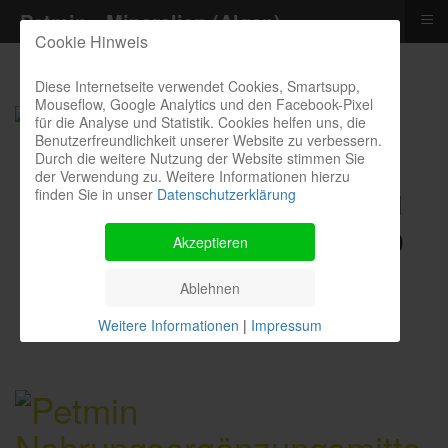
≡
Petmin - Mineralien (Algen)
Cookie Hinweis
Diese Internetseite verwendet Cookies, Smartsupp,
Mouseflow, Google Analytics und den Facebook-Pixel
für die Analyse und Statistik. Cookies helfen uns, die
Benutzerfreundlichkeit unserer Website zu verbessern.
Durch die weitere Nutzung der Website stimmen Sie
der Verwendung zu. Weitere Informationen hierzu
finden Sie in unser
Datenschutzerklärung
Kontakthotline I Bestellung I
Kosten I Beratung: 04385 900
Akzeptieren
9299
Ablehnen
Weitere Informationen
|
Impressum