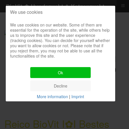
≡
BioVit ✿ Hundezucht & Katzenzucht
We use cookies
We use cookies on our website. Some of them are
essential for the operation of the site, while others help
us to improve this site and the user experience
(tracking cookies). You can decide for yourself whether
you want to allow cookies or not. Please note that if
you reject them, you may not be able to use all the
functionalities of the site.
Kontakthotline I Bestellung I
Kosten I Beratung: 04385 900
Ok
9299
Decline
More information
|
Imprint
Reico BioVit I✿I Bestes