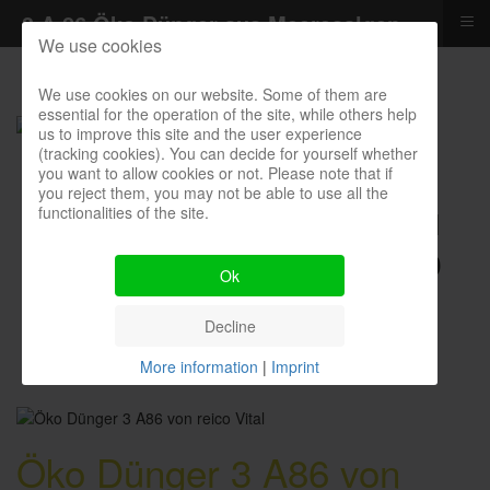
≡
3 A 86 Öko Dünger aus Meeresalgen
We use cookies
We use cookies on our website. Some of them are
essential for the operation of the site, while others help
us to improve this site and the user experience
(tracking cookies). You can decide for yourself whether
you want to allow cookies or not. Please note that if
you reject them, you may not be able to use all the
functionalities of the site.
Kontakthotline I Bestellung I
Kosten I Beratung: 04385 900
Ok
9299
Decline
More information
|
Imprint
Öko Dünger 3 A86 von