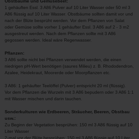
Obstbäume und Gemüsebeet:
1 gehäuften Essl. 3 A86 Pulver auf 10 Liter Wasser oder 50 ml 3
A86 flüssig auf 10 Liter Wasser. Obstbäume sollten damit vor und
nach der Blüte besprüht werden. Vor dem Pflanzen von Salat
oder Gemüse sollte vorher 1 gehäufter Essl. 3 A86 auf 2 - 3 m2
ausgestreut werden. Nach dem Pflanzen sollte mit 3 A86
gegossen werden. Ideal wäre Regenwasser.
Pflanzen:
3 A86 sollte nicht bei Pflanzen verwendet werden, die einen
niedrigen pH-Wert benötigen (saures Milieu) z. B. Rhododendron,
Azalee, Heidekraut, Moorerde oder Moorpflanzen etc.
3 A86: 1 gehäufter Teelöffel (Pulver) entspricht 20 ml (flüssig).
Vor dem Pflanzen die Wurzeln mit 3 A86 bepudern oder 3 A86 1:1
mit Wasser mischen und darin tauchen.
Sonderkulturen wie Erdbeeren, Sträucher, Beeren, Obstbau
usw.:
Zu Beginn der Vegetation besprühen: 150 ml 3 A86 flüssig auf 10
Liter Wasser
2-mal vor der Blüte besprühen: 150 ml 3 A86 flüssig auf 10 Liter