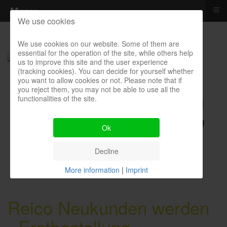
≡
Menu
We use cookies
We use cookies on our website. Some of them are
essential for the operation of the site, while others help
us to improve this site and the user experience
(tracking cookies). You can decide for yourself whether
you want to allow cookies or not. Please note that if
you reject them, you may not be able to use all the
functionalities of the site.
Kontakthotline I Bestellung I
Kosten I Beratung: 04385 900
Ok
9299
Decline
More information
|
Imprint
Reico Neukunden werden
- Erstbestellung